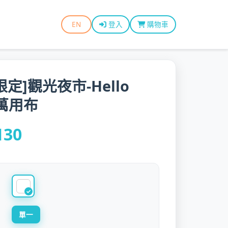
EN
登入
購物車
限定]觀光夜市-Hello
y萬用布
130
單一