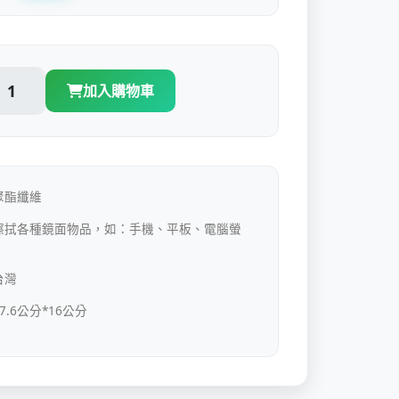
加入購物車
聚酯纖維
擦拭各種鏡面物品，如：手機、平板、電腦螢
台灣
7.6
*16
公分
公分