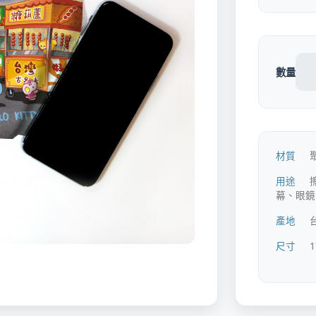
數量
材質
用途
幕、眼鏡
產地
尺寸
1