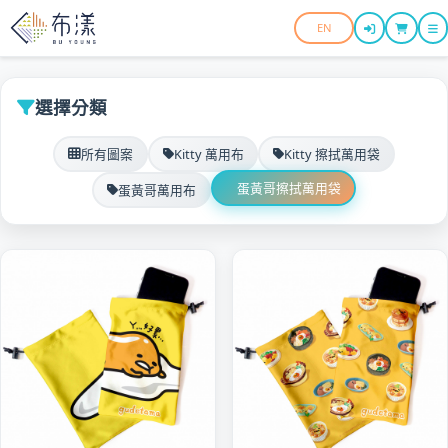
EN
選擇分類
所有圖案
Kitty 萬用布
Kitty 擦拭萬用袋
蛋黃哥擦拭萬用袋
蛋黃哥萬用布