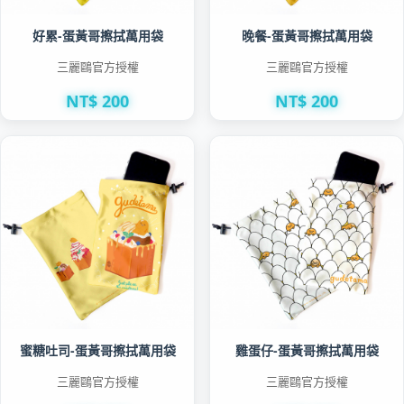
好累-蛋黃哥擦拭萬用袋
晚餐-蛋黃哥擦拭萬用袋
三麗鷗官方授權
三麗鷗官方授權
NT$ 200
NT$ 200
蜜糖吐司-蛋黃哥擦拭萬用袋
雞蛋仔-蛋黃哥擦拭萬用袋
三麗鷗官方授權
三麗鷗官方授權